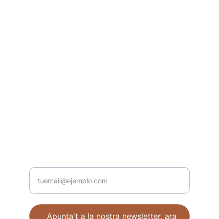
Panxes Blaves
Descobreix el bon menjar i el vi.
CONTACTE
administrador@panxesblaves.cat
Adreça electrònica
Apunta't a la nostra newsletter, ara