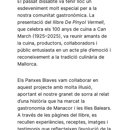
El passat dissabte va tenir lloc un 
esdeveniment molt especial per a la 
nostra comunitat gastronòmica. La 
presentació del llibre 
De Pinyol Vermell
, 
que celebra els 100 anys de cuina a Can 
March (1925–2025), va reunir amants de 
la cuina, productors, col·laboradors i 
públic entusiasta en un acte ple d’emoció i 
reconeixement a la tradició culinària de 
Mallorca.
Els Panxes Blaves vam col·laborar en 
aquest projecte amb molta il·lusió, 
aportant el nostre granet de sorra al relat 
d’una història que ha marcat la 
gastronomia de Manacor i les Illes Balears. 
A través de les pàgines del llibre, es 
recullen experiències, receptes, imatges i 
testimonis que reflecteixen l’evolució de la 